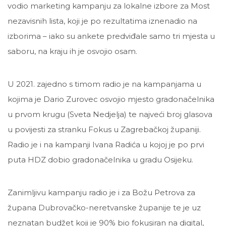
vodio marketing kampanju za lokalne izbore za Most
nezavisnih lista, koji je po rezultatima iznenadio na
izborima – iako su ankete predviđale samo tri mjesta u
saboru, na kraju ih je osvojio osam.
U 2021. zajedno s timom radio je na kampanjama u
kojima je Dario Zurovec osvojio mjesto gradonačelnika
u prvom krugu (Sveta Nedjelja) te najveći broj glasova
u povijesti za stranku Fokus u Zagrebačkoj županiji.
Radio je i na kampanji Ivana Radića u kojoj je po prvi
puta HDZ dobio gradonačelnika u gradu Osijeku.
Zanimljivu kampanju radio je i za Božu Petrova za
župana Dubrovačko-neretvanske županije te je uz
neznatan budžet koji je 90% bio fokusiran na digital,