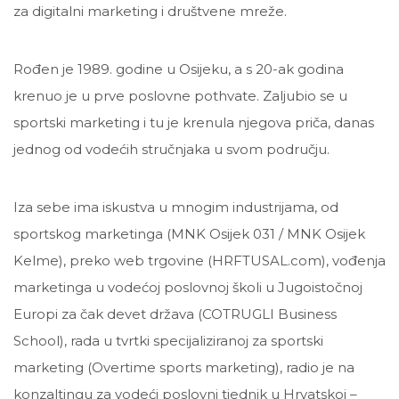
za digitalni marketing i društvene mreže.
Rođen je 1989. godine u Osijeku, a s 20-ak godina
krenuo je u prve poslovne pothvate. Zaljubio se u
sportski marketing i tu je krenula njegova priča, danas
jednog od vodećih stručnjaka u svom području.
Iza sebe ima iskustva u mnogim industrijama, od
sportskog marketinga (MNK Osijek 031 / MNK Osijek
Kelme), preko web trgovine (HRFTUSAL.com), vođenja
marketinga u vodećoj poslovnoj školi u Jugoistočnoj
Europi za čak devet država (COTRUGLI Business
School), rada u tvrtki specijaliziranoj za sportski
marketing (Overtime sports marketing), radio je na
konzaltingu za vodeći poslovni tjednik u Hrvatskoj –