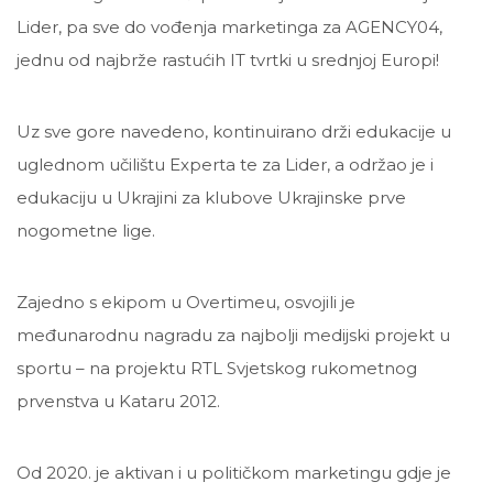
Lider, pa sve do vođenja marketinga za AGENCY04,
jednu od najbrže rastućih IT tvrtki u srednjoj Europi!
Uz sve gore navedeno, kontinuirano drži edukacije u
uglednom učilištu Experta te za Lider, a održao je i
edukaciju u Ukrajini za klubove Ukrajinske prve
nogometne lige.
Zajedno s ekipom u Overtimeu, osvojili je
međunarodnu nagradu za najbolji medijski projekt u
sportu – na projektu RTL Svjetskog rukometnog
prvenstva u Kataru 2012.
Od 2020. je aktivan i u političkom marketingu gdje je